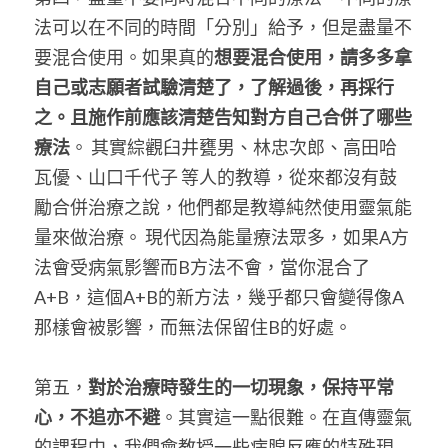
法可以在不同的時間「分別」給予，但是盡量不
要混合使用。如果真的
想要混合使用，請多多拿
自己或志願者試驗清楚了，了解過後，再採行
之。且施作前應該清楚告知對方自己合併了哪些
療法
。 其實綜觀臼井甕男、林忠次郎、高田哈
瓦優、山口千代子 等人的教導，從來都沒有鼓
勵合併治療之說，他們都是教導純然使用靈氣能
量來做治療。 現代因為能量療法眾多，如果A方
法會受病氣影響而B方法不會，當你混合了
A+B，這個A+B的新方法，幾乎都只會變得像A
那樣會被影響，而無法保留住B的好處。
第五，
對於治療時發生的一切現象，保持平常
心，不追亦不避
。其實這一點很難。在直傳靈氣
的課程中，我們會教授一些病腺反應的特殊現