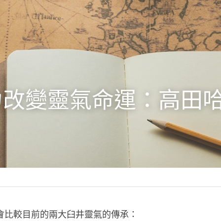
改變靈氣命運：高田哈
常會比較目前的兩大臼井靈氣的傳承：