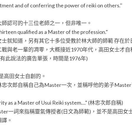
tment and of conferring the power of reiki on others.''
大師認可的十三位老師之一，但非唯一。
teen qualified as a Master of the profession."
女士就知道，另有其它十多位受教於林大師的師範 存在於
戰與老一輩的凋零，大概接近1970年代，高田女士才自稱是舉
 寫有此說法的廣告單張，時間是1976年)
詞不是高田女士自創的。
次郎自稱自己為Master一次，並稱呼他的弟子Maste
ority as a Master of Usui Reiki system...." (林忠次郎自稱)
ster一詞來指稱靈氣傳授者(日文為師範)，並不是高田女士
翻譯。