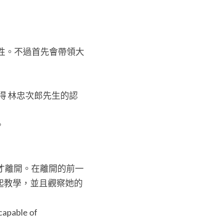
女性。不過首先會帶領大
日獲得 林忠次郎先生的認
。
日才離開。在離開的前一
起教學，並且觀察她的
apable of 