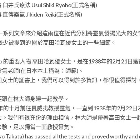
井氏療法 Usui Shiki Ryoho(正式名稱)
傳靈氣 Jikiden Reiki(正式名稱)
 將會撰寫一系列文章來介紹這兩位在近代分別將靈氣發揚光大的
較少被提到的 關於高田哈瓦優女士的一些細節。
i Ryoho 的重要人物 高田哈瓦優女士，是在1938年的2月21
氣老師(在日本本土稱為：師範)。
田女士的証書上，我們可以得到許多資訊，都很值得探討
經跟在林大師身邊一起教學。
7年的十月前往夏威夷教授靈氣，一直到1938年的2月22
士。我們有很充份的理由相信，林大師是帶著高田女士一
考驗，足以獨當一面教授靈氣。
kata) has passed all the tests and proved worthy and c