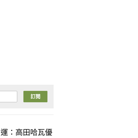
訂閱
命運：高田哈瓦優