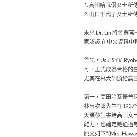
1. 高田哈瓦優女士所傳 臼
2. 山口千代子女士所傳 直
未來 Dr. Lin
家認識 在中文資料中
首先，Usui Shik
可，正式成為合格的靈
尤其在林大師頒給高
第一，高田哈瓦優曾
林忠次郎先生在193
天頒發証書給高田女
能力，也確定她通過
原文如下''(Mrs. Hawayo Ta