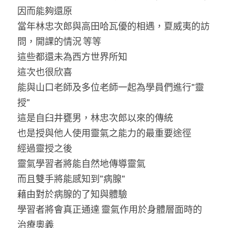
因而能夠還原
當年林忠次郎與高田哈瓦優的相遇，夏威夷的訪
問，開課的情況 等等
這些都還未為西方世界所知
這次也很欣喜
能與山口老師及多位老師一起為學員們進行"靈
授"
這是自臼井甕男，林忠次郎以來的傳統
也是授與他人使用靈氣之能力的最重要途徑
經過靈授之後
靈氣學習者將能自然地傳導靈氣
而且雙手將能感知到"病腺"
藉由對於病腺的了知與體驗
學習者將會真正通達 靈氣作用於身體層面時的
治療奧義