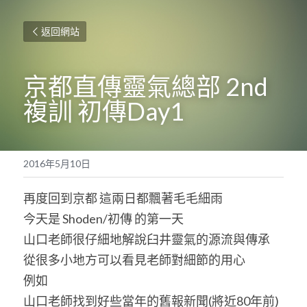
返回網站
京都直傳靈氣總部 2nd
複訓 初傳Day1
2016年5月10日
再度回到京都 這兩日都飄著毛毛細雨
今天是 Shoden/初傳 的第一天
山口老師很仔細地解說臼井靈氣的源流與傳承
從很多小地方可以看見老師對細節的用心
例如
山口老師找到好些當年的舊報新聞(將近80年前)