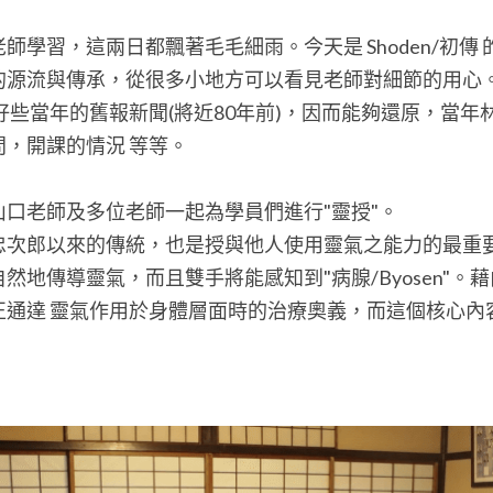
師學習，這兩日都飄著毛毛細雨。今天是 Shoden/初傳
的源流與傳承，從很多小地方可以看見老師對細節的用心
好些當年的舊報新聞(將近80年前)，因而能夠還原，當年
，開課的情況 等等。
口老師及多位老師一起為學員們進行"靈授"。
忠次郎以來的傳統，也是授與他人使用靈氣之能力的最重
然地傳導靈氣，而且雙手將能感知到"病腺/Byosen"。
通達 靈氣作用於身體層面時的治療奧義，而這個核心內