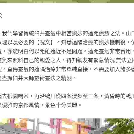
2
，我們學習傳統臼井靈氣中相當奧妙的遠距療癒之法。山
原理以及必要的【呪文】。知悉遠隔治療的奧妙機制後，
位，亦能明白何以距離遠近不是問題。遠距靈氣非常實用
靈氣來照料自己的親愛之人，得知親友有緊急情況 無法立
理。直傳靈氣的遠隔治療非常單純直接，不需要加入諸多
是盡顯臼井大師靈術靈法之精髓。
起去祇園喝茶，再沿鴨川從四条漫步至三条，黃昏時的鴨
又優雅的京都風情，景色十分美麗。