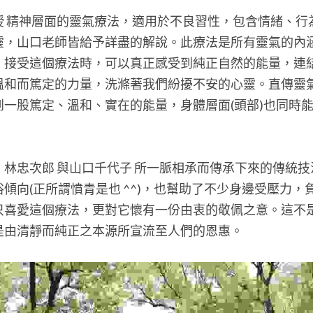
授 精神層面的靈氣療法，適用於不良習性，包含情緒、行
靈，山口老師皆給予詳盡的解說。此療法是所有靈氣的內
。接受這個療法時，可以真正感受到純正自然的能量，連
溫和而篤定的力量，洗滌著我們紛擾不安的心靈。直傳靈
到一股篤定、溫和、實在的能量，身體層面(頭部)也同時
林忠次郎 與山口千代子 所一脈相承而傳承下來的傳統
傾向(正所謂憤青是也 ^^)，也幫助了不少身邊受壓力，
只喜愛這個療法，更對它懷有一份由衷的敬佩之意。這不
是由清靜而純正之本源所宣流至人們的恩惠。